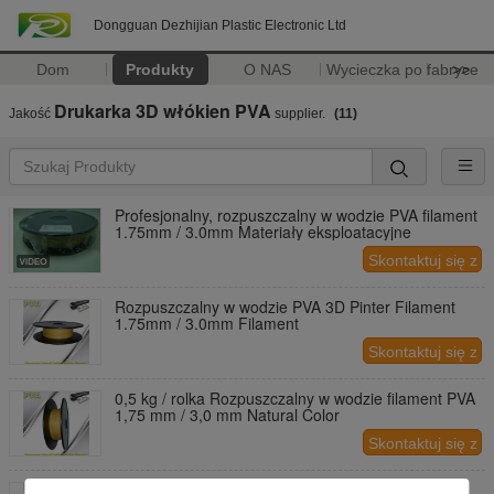
Dongguan Dezhijian Plastic Electronic Ltd
Dom
Produkty
O NAS
Wycieczka po fabryce
>>
Drukarka 3D włókien PVA
Jakość
supplier.
(11)
Profesjonalny, rozpuszczalny w wodzie PVA filament
1.75mm / 3.0mm Materiały eksploatacyjne
Skontaktuj się z
nami
Rozpuszczalny w wodzie PVA 3D Pinter Filament
1.75mm / 3.0mm Filament
Skontaktuj się z
nami
0,5 kg / rolka Rozpuszczalny w wodzie filament PVA
1,75 mm / 3,0 mm Natural Color
Skontaktuj się z
nami
Rozpuszczalny w wodzie Materiał nośnika PVA 3D