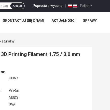
Poprosić o wycenę
|
Polish
Szukaj
SKONTAKTUJ SIĘ Z NAMI
AKTUALNOŚCI
SPRAWY
Naturalny
D Printing Filament 1.75 / 3.0 mm
tu:
CHINY
:
PinRui
MSDS
PVA