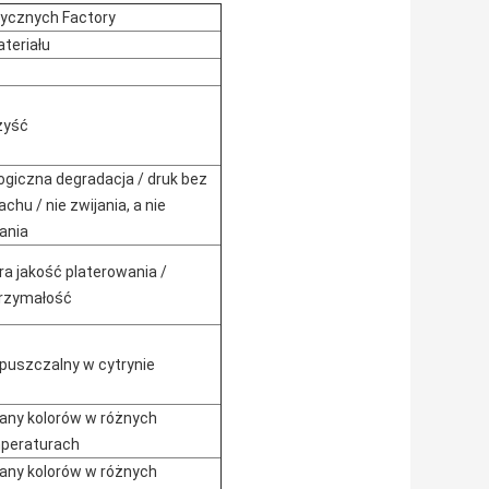
rycznych Factory
teriału
zyść
logiczna degradacja / druk bez
chu / nie zwijania, a nie
ania
ra jakość platerowania /
rzymałość
puszczalny w cytrynie
any kolorów w różnych
peraturach
any kolorów w różnych