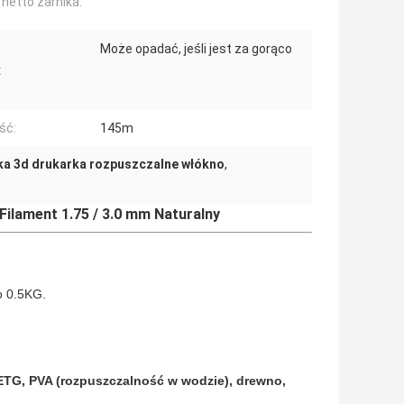
netto żarnika:
Może opadać, jeśli jest za gorąco
:
ść:
145m
ka 3d drukarka rozpuszczalne włókno
,
Filament 1.75 / 3.0 mm Naturalny
o 0.5KG.
PETG, PVA (rozpuszczalność w wodzie), drewno,