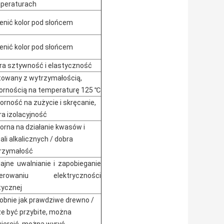
peraturach
enić kolor pod słońcem
enić kolor pod słońcem
ra sztywność i elastyczność
towany z wytrzymałością,
ornością na temperaturę 125 ℃
orność na zużycie i skręcanie,
ra izolacyjność
orna na działanie kwasów i
li alkalicznych / dobra
rzymałość
ajne uwalnianie i zapobieganie
nerowaniu elektryczności
tycznej
obnie jak prawdziwe drewno /
e być przybite, można