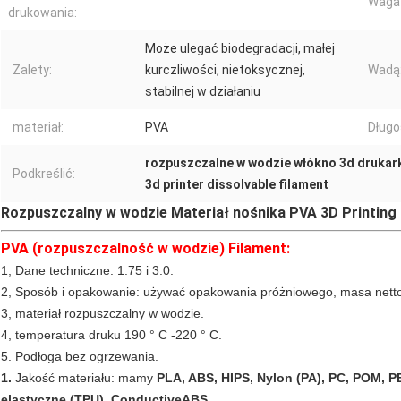
Waga 
drukowania:
Może ulegać biodegradacji, małej
Zalety:
kurczliwości, nietoksycznej,
Wadą
stabilnej w działaniu
materiał:
PVA
Długo
rozpuszczalne w wodzie włókno 3d drukar
Podkreślić:
3d printer dissolvable filament
Rozpuszczalny w wodzie Materiał nośnika PVA 3D Printing 
PVA (rozpuszczalność w wodzie) Filament:
1, Dane techniczne: 1.75 i 3.0.
2, Sposób i opakowanie: używać opakowania próżniowego, masa nett
3, materiał rozpuszczalny w wodzie.
4, temperatura druku 190 ° C -220 ° C.
5. Podłoga bez ogrzewania.
1.
Jakość materiału: mamy
PLA, ABS, HIPS, Nylon (PA), PC, POM, 
elastyczne (TPU), ConductiveABS,