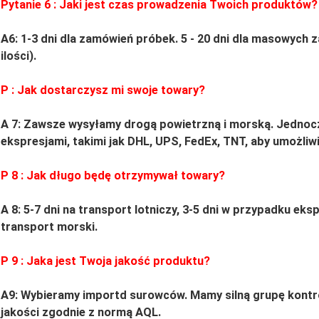
Pytanie
6
: Jaki jest czas prowadzenia Twoich produktów?
A6: 1-3 dni dla zamówień próbek.
5
-
20
dni dla masowych z
ilości).
P
: Jak dostarczysz mi swoje towary?
A 7: Zawsze wysyłamy drogą powietrzną i morską.
Jednoc
ekspresjami, takimi jak DHL, UPS, FedEx, TNT, aby umożliwi
P
8
: Jak długo będę otrzymywał towary?
A 8: 5-7 dni na transport lotniczy, 3-5 dni w przypadku e
transport morski.
P
9
: Jaka jest Twoja jakość produktu?
A9:
Wybieramy importd surowców.
Mamy silną grupę kontr
jakości zgodnie z normą AQL.