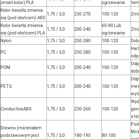
zmień kolor) PLA
ogrzewanie
tem
Kolor światła zmienia
1,75 / 3,0
230-270
100-120
Zmi
się (pod słońcem) ABS
Kolor światła zmienia
60-80 Lub
1,75 / 3,0
200-240
Zmi
się (pod słońcem) PLA
ogrzewanie
Nylon
1,75 / 3,0
250-280
100-120
Dob
Har
PC
1,75 / 3,0
250-280
100-120
odp
Odp
POM
1,75 / 3,0
200-240
100-120
dob
Odp
PETG
1,75 / 3,0
200-240
100-120
meta
wyt
Wyd
ConductiveABS
1,75 / 3,0
230-260
100-120
ge
sta
Pod
Drewno (materiałem
Moż
podstawowym jest
1,75 / 3,0
180-195
80-100