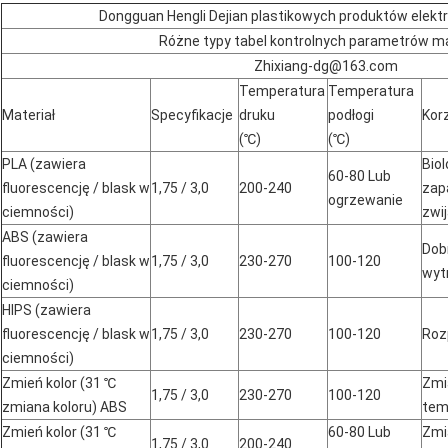
Dongguan Hengli Dejian plastikowych produktów elekt
Różne typy tabel kontrolnych parametrów ma
Zhixiang-dg@163.com
Temperatura
Temperatura
Materiał
Specyfikacje
druku
podłogi
Kor
(℃)
(℃)
PLA (zawiera
Bio
60-80 Lub
fluorescencję / blask w
1,75 / 3,0
200-240
zapa
ogrzewanie
ciemności)
zwij
ABS (zawiera
Dob
fluorescencję / blask w
1,75 / 3,0
230-270
100-120
wyt
ciemności)
HIPS (zawiera
fluorescencję / blask w
1,75 / 3,0
230-270
100-120
Roz
ciemności)
Zmień kolor (31 ℃
Zmi
1,75 / 3,0
230-270
100-120
zmiana koloru) ABS
tem
Zmień kolor (31 ℃
60-80 Lub
Zmi
1,75 / 3,0
200-240