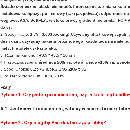
Światło słoneczne, blask, ciemność, fluorescencja, zmiana kolor
metalowe, kompozyt polimerowy (taki jak jedwab), odporność n
węglowe, ASA, SoftPLA, wielokolorowy gradient, ceramika, PC + 
dalej
.
2. Specyfikacje:
1.75 i 3.003packing: Używamy plastikowej szpuli,
desiccant, używamy pakietu próżniowego, każda taca na małe pude
małych pudełek w kartoniku.
3. Rozmiar kartonu
: 43,5 * 43,5 * 18 cm
4.Plastyczna szpula:
średnica 200mm, otwór osiowy156mm, wysok
5.Spool Choice:
0.25KG 0.5KG 1KG 2KG 5KG
6.3d żarnik pióra:
6 m, 10 m, 20 m.
FAQ:
Pytanie 1: Czy jesteś producentem, czy tylko firmą handlo
A 1: Jesteśmy Producentem, witamy w naszej firmie i fabry
Pytanie
2
: Czy mógłby Pan dostarczyć próbkę?