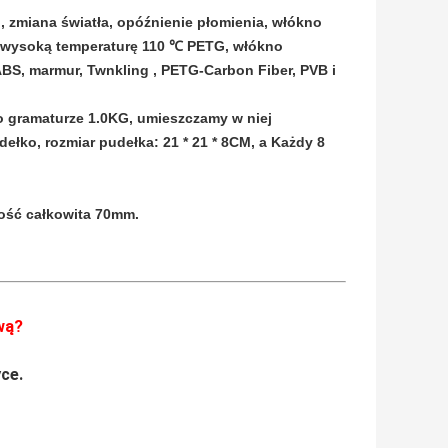
u, zmiana światła, opóźnienie płomienia, włókno
a wysoką temperaturę 110 ℃ PETG, włókno
ABS, marmur, Twnkling , PETG-Carbon Fiber, PVB i
 o gramaturze 1.0KG, umieszczamy w niej
łko, rozmiar pudełka: 21 * 21 * 8CM, a Każdy 8
ość całkowita 70mm.
wą?
ce.