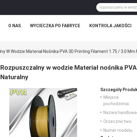
O NAS
WYCIECZKA PO FABRYCE
KONTROLA JAKOŚCI
y W Wodzie Materiał Nośnika PVA 3D Printing Filament 1.75 / 3.0 Mm 
Rozpuszczalny w wodzie Materiał nośnika PVA 3
Naturalny
Szczegóły Produk
Miejsce
pochodzenia:
Nazwa handlowa
Orzecznictwo:
Numer modelu: