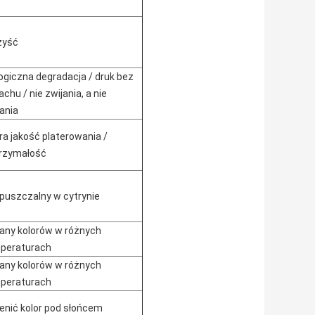
zyść
logiczna degradacja / druk bez
chu / nie zwijania, a nie
ania
ra jakość platerowania /
rzymałość
puszczalny w cytrynie
any kolorów w różnych
peraturach
any kolorów w różnych
peraturach
enić kolor pod słońcem