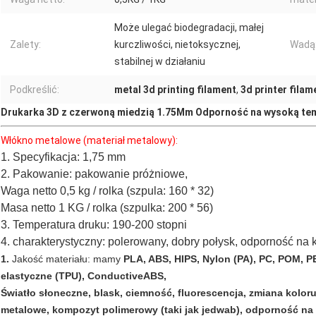
Może ulegać biodegradacji, małej
Zalety:
kurczliwości, nietoksycznej,
Wadą
stabilnej w działaniu
Podkreślić:
metal 3d printing filament
,
3d printer fila
Drukarka 3D z czerwoną miedzią 1.75Mm Odporność na wysoką te
Włókno metalowe (materiał metalowy):
1. Specyfikacja: 1,75 mm
2. Pakowanie: pakowanie próżniowe,
Waga netto 0,5 kg / rolka (szpula: 160 * 32)
Masa netto 1 KG / rolka (szpulka: 200 * 56)
3. Temperatura druku: 190-200 stopni
4. charakterystyczny: polerowany, dobry połysk, odporność na k
1.
Jakość materiału: mamy
PLA, ABS, HIPS, Nylon (PA), PC, POM, 
elastyczne (TPU), ConductiveABS,
Światło słoneczne, blask, ciemność, fluorescencja, zmiana kolor
metalowe, kompozyt polimerowy (taki jak jedwab), odporność n