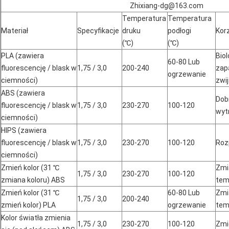
Zhixiang-dg@163.com
Temperatura
Temperatura
Materiał
Specyfikacje
druku
podłogi
Kor
(℃)
(℃)
PLA (zawiera
Bio
60-80 Lub
fluorescencję / blask w
1,75 / 3,0
200-240
zapa
ogrzewanie
ciemności)
zwij
ABS (zawiera
Dob
fluorescencję / blask w
1,75 / 3,0
230-270
100-120
wyt
ciemności)
HIPS (zawiera
fluorescencję / blask w
1,75 / 3,0
230-270
100-120
Roz
ciemności)
Zmień kolor (31 ℃
Zmi
1,75 / 3,0
230-270
100-120
zmiana koloru) ABS
tem
Zmień kolor (31 ℃
60-80 Lub
Zmi
1,75 / 3,0
200-240
zmień kolor) PLA
ogrzewanie
tem
Kolor światła zmienia
1,75 / 3,0
230-270
100-120
Zmi