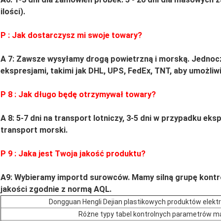
ilości).
P
: Jak dostarczysz mi swoje towary?
A 7: Zawsze wysyłamy drogą powietrzną i morską.
Jednoc
ekspresjami, takimi jak DHL, UPS, FedEx, TNT, aby umożliwi
P
8
: Jak długo będę otrzymywał towary?
A 8: 5-7 dni na transport lotniczy, 3-5 dni w przypadku e
transport morski.
P
9
: Jaka jest Twoja jakość produktu?
A9:
Wybieramy importd surowców.
Mamy silną grupę kontr
jakości zgodnie z normą AQL.
Dongguan Hengli Dejian plastikowych produktów elekt
Różne typy tabel kontrolnych parametrów ma