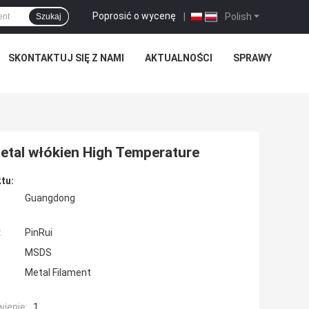
Poprosić o wycenę
|
Polish
Szukaj
SKONTAKTUJ SIĘ Z NAMI
AKTUALNOŚCI
SPRAWY
tal włókien High Temperature
tu:
Guangdong
:
PinRui
MSDS
Metal Filament
ienie:
1