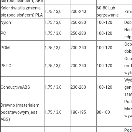
się (pod słońcem) ABS
Kolor światła zmienia
60-80 Lub
1,75 / 3,0
200-240
Zmi
się (pod słońcem) PLA
ogrzewanie
Nylon
1,75 / 3,0
250-280
100-120
Dob
Har
PC
1,75 / 3,0
250-280
100-120
odp
Odp
POM
1,75 / 3,0
200-240
100-120
dob
Odp
PETG
1,75 / 3,0
200-240
100-120
meta
wyt
Wyd
ConductiveABS
1,75 / 3,0
230-260
100-120
ge
sta
Pod
Drewno (materiałem
Moż
podstawowym jest
1,75 / 3,0
180-195
80-100
wyw
ABS)
.
Pod