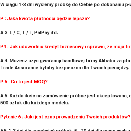
W ciągu 1-3 dni wyślemy próbkę do Ciebie po dokonaniu pł
P
: Jaka kwota płatności będzie lepsza?
A 3: L / C, T / T, PalPay itd.
P4
: Jak udowodnić kredyt biznesowy i sprawić, że moja fi
A 4: Możesz użyć gwarancji handlowej firmy Alibaba za pła
Trade Assurance byłaby bezpieczna dla Twoich pieniędzy.
P
5
: Co to jest MOQ?
A 5: Każda ilość na zamówienie próbne jest akceptowana,
500 sztuk dla każdego modelu.
Pytanie
6
: Jaki jest czas prowadzenia Twoich produktów?
A6: 1-3 dni dla zamówień próbek.
5
-
20
dni dla masowych z