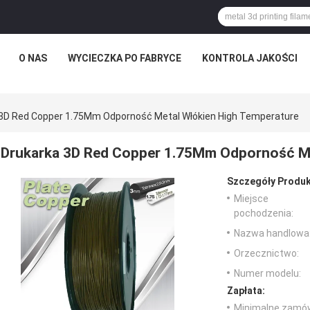
O NAS
WYCIECZKA PO FABRYCE
KONTROLA JAKOŚCI
 3D Red Copper 1.75Mm Odporność Metal Włókien High Temperature
Drukarka 3D Red Copper 1.75Mm Odporność Me
Szczegóły Produk
Miejsce
pochodzenia:
Nazwa handlowa
Orzecznictwo:
Numer modelu:
Zapłata:
Minimalne zamów