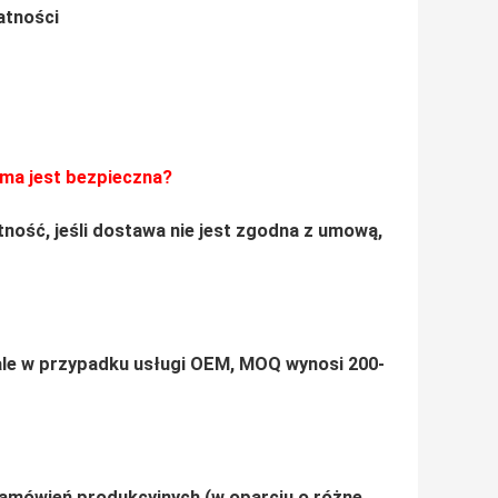
atności
rma jest bezpieczna?
tność, jeśli dostawa nie jest zgodna z umową,
 ale w przypadku usługi OEM, MOQ wynosi 200-
amówień produkcyjnych (w oparciu o różne