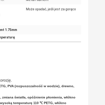
Może opadać, jeśli jest za gorąco
:
ment 1.75mm
mperaturę
orozję.
PETG, PVA (rozpuszczalność w wodzie), drewno,
u, zmiana światła, opóźnienie płomienia, włókno
a wysoką temperaturę 110 ℃ PETG, włókno