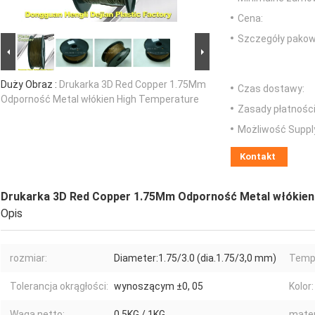
Cena:
Szczegóły pakow
Duży Obraz :
Drukarka 3D Red Copper 1.75Mm
Czas dostawy:
Odporność Metal włókien High Temperature
Zasady płatności
Możliwość Suppl
Kontakt
Drukarka 3D Red Copper 1.75Mm Odporność Metal włókien
Opis
rozmiar:
Diameter:1.75/3.0 (dia.1.75/3,0 mm)
Tempe
Tolerancja okrągłości:
wynoszącym ±0, 05
Kolor:
Waga netto:
0,5KG / 1KG
mater