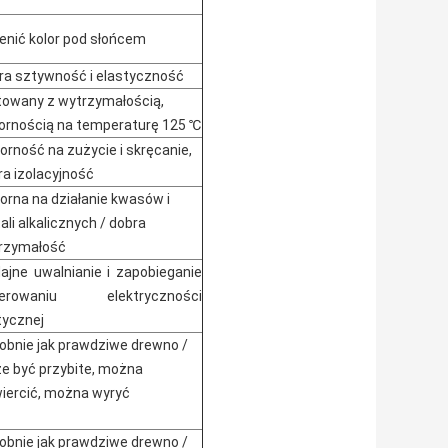
enić kolor pod słońcem
ra sztywność i elastyczność
towany z wytrzymałością,
ornością na temperaturę 125 ℃
orność na zużycie i skręcanie,
ra izolacyjność
orna na działanie kwasów i
li alkalicznych / dobra
rzymałość
ajne uwalnianie i zapobieganie
nerowaniu elektryczności
tycznej
obnie jak prawdziwe drewno /
e być przybite, można
iercić, można wyryć
obnie jak prawdziwe drewno /