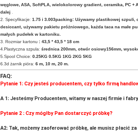
węglowe, ASA, SoftPLA, wielokolorowy gradient, ceramika, PC + 
dalej
.
2. Specyfikacje:
1.75 i 3.003packing: Używamy plastikowej szpuli,
desiccant, używamy pakietu próżniowego, każda taca na małe pude
małych pudełek w kartoniku.
3. Rozmiar kartonu
: 43,5 * 43,5 * 18 cm
4.Plastyczna szpula:
średnica 200mm, otwór osiowy156mm, wysok
5.Spool Choice:
0.25KG 0.5KG 1KG 2KG 5KG
6.3d żarnik pióra:
6 m, 10 m, 20 m.
FAQ:
Pytanie 1: Czy jesteś producentem, czy tylko firmą handlo
A 1: Jesteśmy Producentem, witamy w naszej firmie i fabry
Pytanie
2
: Czy mógłby Pan dostarczyć próbkę?
A2: Tak, możemy zaoferować próbkę, ale musisz płacić za