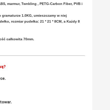
ABS, marmur, Twnkling , PETG-Carbon Fiber, PVB i
 o gramaturze 1.0KG, umieszczamy w niej
łko, rozmiar pudełka: 21 * 21 * 8CM, a Każdy 8
ość całkowita 70mm.
wą?
ce.
 towar.