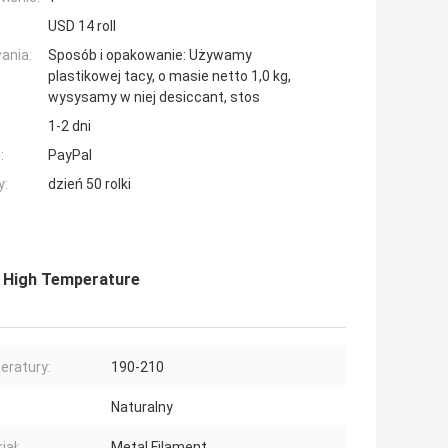
USD 14 roll
ania:
Sposób i opakowanie: Używamy
plastikowej tacy, o masie netto 1,0 kg,
wysysamy w niej desiccant, stos
1-2 dni
:
PayPal
y:
dzień 50 rolki
 High Temperature
ratury:
190-210
Naturalny
iał:
Metal Filament