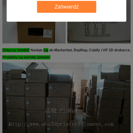
Zatwierdź
Dotyczy modeli:
Nadaje
się
do Markerbot, RepRap, Cubify i UP 3D drukarce.
Produkty są wyroby gotowe: