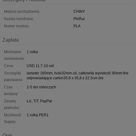
Miejsce pochodzenia:
CHINY
Nazwa handlowa:
PinRui
Numer modelu:
PLA
Zapłata
Minimalne
1 rolka
zamówienie:
Cena:
USD 11.7-10 roll
Szczegóły
iameter 160mm, hole32mm oś, całkowita wysokość 90mm.the
odpowiadające carton35.8 x 35,8 x 22.5cm śre
pakowania:
Czas
1-5 dni roboczych
dostawy:
Zasady
L/c, T/T, PayPal
płatności:
Możliwość
1 rolka PER1
Supply:
Opis