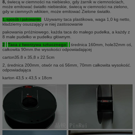
8,
świecą w ciemności na niebiesko, gdy żarnik w ciemnościach,
może emitować światło niebieskie, świecą w ciemności na zielono,
gdy w ciemnych włókien, może emitować Zielone światło.
Używamy taca plastikowa, waga 1,0 kg netto,
1, sposób i pakowanie:
kładziemy osuszający w niej zastosowanie
pakowania próżniowego, każda taca do małego pudełka, a każdy z
8 małe pudełko w pudełku głównym.
2
Taca z tworzywa sztucznego:
średnica 160mm, hole32mm oś,
całkowita 90mm.the wysokości odpowiadającej
carton35.8 x 35,8 x 22.5cm
2, średnica 200mm, otwór na oś 56mm, 70mm całkowita wysokość.
odpowiadająca
karton 43,5 x 43,5 x 18cm