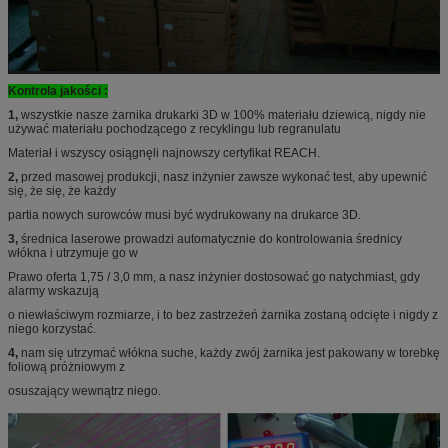
Kontrola jakości :
1,
wszystkie nasze żarnika drukarki 3D w 100% materiału dziewicą, nigdy nie
używać materiału pochodzącego z recyklingu lub regranulatu
Materiał i wszyscy osiągnęli najnowszy certyfikat REACH.
2,
przed masowej produkcji, nasz inżynier zawsze wykonać test, aby upewnić
się, że się, że każdy
partia nowych surowców musi być wydrukowany na drukarce 3D.
3,
średnica laserowe prowadzi automatycznie do kontrolowania średnicy
włókna i utrzymuje go w
Prawo oferta 1,75 / 3,0 mm, a nasz inżynier dostosować go natychmiast, gdy
alarmy wskazują
o niewłaściwym rozmiarze, i to bez zastrzeżeń żarnika zostaną odcięte i nigdy z
niego korzystać.
4,
nam się utrzymać włókna suche, każdy zwój żarnika jest pakowany w torebkę
foliową próżniowym z
osuszający wewnątrz niego.