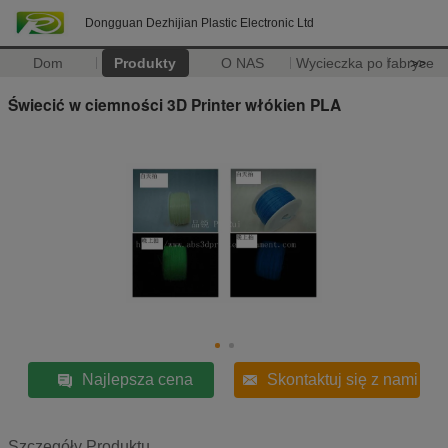
Dongguan Dezhijian Plastic Electronic Ltd
Dom
Produkty
O NAS
Wycieczka po fabryce
>>
Świecić w ciemności 3D Printer włókien PLA
Najlepsza cena
Skontaktuj się z nami
Szczegóły Produktu