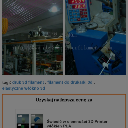
druk 3d filament
filament do drukarki 3d
tagi:
,
,
elastyczne włókno 3d
Uzyskaj najlepszą cenę za
Świecić w ciemności 3D Printer
włókien PLA