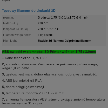
Tęczowy filament do drukarki 3D
rozmiar:
Średnica: 1,75 / 3,0 (dia.1.75 /3.0 mm)
Melt Drukuj:
230 ° C
temperatura Drukuj:
230 ° C -270 ° C.
Filament Waga netto:
1 kg / szpuli
flexible 3d filament
3d printing filament
High Light:
,
ABS świecić w ciemności 3D Printer włókien 1,75 / 3.0mm
1
Dane techniczne: 1,75 i 3,0.
2,
sposób i pakowania: Zastosowanie pakowania próżniowego,
waga 1,0 kg netto.
3,
gęstość jest mała, dobra elastyczność, dobrą wytrzymałość.
4,
ABS jest miękki niż PLA.
5,
dobre osiągi galwanizacji.
6,
temperatura robocza 230 ° C -270 ° C
7,
zmienna Temperatura ABS taśmy drukujące zmienić temperatura
barwowa wynosi 31 stopni