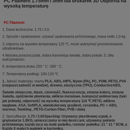
PC Filament 1.75mm i 3mm dla drukarek 3D Odporna na
wysoką temperaturę
PC Filament:
1, Dane techniczne: 1.75 i 3.0.
2, Sposób i opakowanie: używać opakowania próżniowego, masa netto 1,0 kg.
3, odporny na wysokie temperatury 125 ℃, może wytrzymać promieniowanie
ultrafioletowe.
4 Wysoka przezroczysta, dobra transmisja światła, dobry połysk. 5, Siła
wytrzymałości.
6, temperatura druku 250 ° C -280 ° C.
7. Temperatura podłogi: 100-120 ℃
1.
Jakość materiału: mamy
PLA, ABS, HIPS, Nylon (PA), PC, POM, PETG, PVA
(rozpuszczalność w wodzie), drewno, elastyczne (TPU), ConductiveABS,
Światło słoneczne, blask, ciemność, fluorescencja, zmiana koloru, zmiana
światła, opóźnienie płomienia, włókno metalowe, kompozyt polimerowy (taki
jak jedwab), odporność na wysoką temperaturę 110 ℃ PETG, włókno
węglowe, ASA, SoftPLA, wielokolorowy gradient, ceramika, PC + ABS,
marmur, Twnkling , PETG-Carbon Fiber, PVB i dalej
.
2. Specyfikacje:
1.75 i 3.003packing: Używamy plastikowej szpuli, o
gramaturze 1.0KG, umieszczamy w niej desiccant, używamy pakietu
próżniowego, każda taca na małe pudełko, rozmiar pudełka: 21 * 21 * 8CM, a
Każdy 8 małych pudełek w kartoniku.