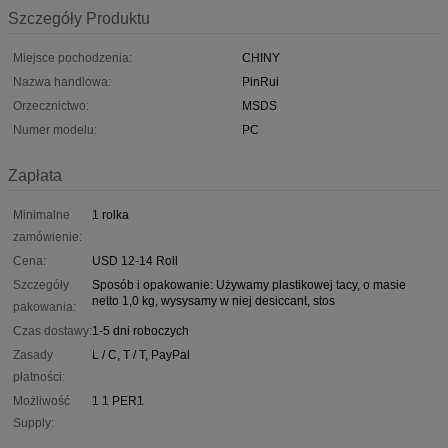
Szczegóły Produktu
Miejsce pochodzenia:
CHINY
Nazwa handlowa:
PinRui
Orzecznictwo:
MSDS
Numer modelu:
PC
Zapłata
Minimalne
1 rolka
zamówienie:
Cena:
USD 12-14 Roll
Szczegóły
Sposób i opakowanie: Używamy plastikowej tacy, o masie
netto 1,0 kg, wysysamy w niej desiccant, stos
pakowania:
Czas dostawy:
1-5 dni roboczych
Zasady
L / C, T / T, PayPal
płatności:
Możliwość
1 1 PER1
Supply: