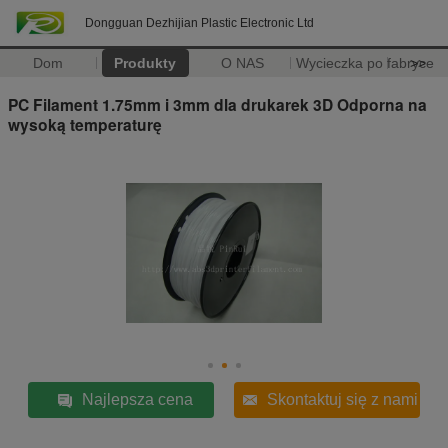
Dongguan Dezhijian Plastic Electronic Ltd
Dom
Produkty
O NAS
Wycieczka po fabryce
>>
PC Filament 1.75mm i 3mm dla drukarek 3D Odporna na
wysoką temperaturę
Najlepsza cena
Skontaktuj się z nami