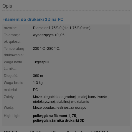
Opis
Filament do drukarki 3D na PC
rozmiar:
Diameter:1.75/3.0 (dia.1.75/3,0 mm)
Tolerancja
wynoszącym ±0, 05
okrągłości:
Temperaturę
230 ° C -280 ° C.
drukowania:
Waga netto
1kg/szpuli
żarnika:
Długość:
360 m
Waga brutto:
1.3 kg
materiał:
PC
Zalety:
Może ulegać biodegradacji, małej kurczliwości,
nietoksycznej, stabilnej w działaniu
Wadą:
Może opadać, jeśli jest za gorąco
poliwęglanu filament 1
75
High Light:
,
,
poliwęglan żarnika drukarki 3D