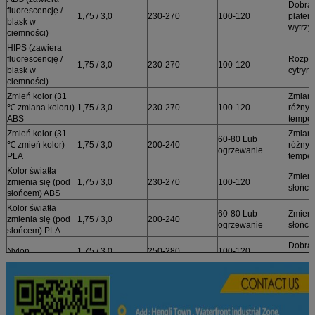
Dobra 
fluorescencję /
1,75 / 3,0
230-270
100-120
plater
blask w
wytrzy
ciemności)
HIPS (zawiera
fluorescencję /
Rozpus
1,75 / 3,0
230-270
100-120
blask w
cytryni
ciemności)
Zmień kolor (31
Zmiany
℃ zmiana koloru)
1,75 / 3,0
230-270
100-120
różnyc
ABS
temper
Zmień kolor (31
Zmiany
60-80 Lub
℃ zmień kolor)
1,75 / 3,0
200-240
różnyc
ogrzewanie
PLA
temper
Kolor światła
Zmieni
zmienia się (pod
1,75 / 3,0
230-270
100-120
słońc
słońcem) ABS
Kolor światła
60-80 Lub
Zmieni
zmienia się (pod
1,75 / 3,0
200-240
ogrzewanie
słońc
słońcem) PLA
Dobra 
Nylon
1,75 / 3,0
250-280
100-120
elasty
Hartow
wytrzy
PC
1,75 / 3,0
250-280
100-120
odporn
temper