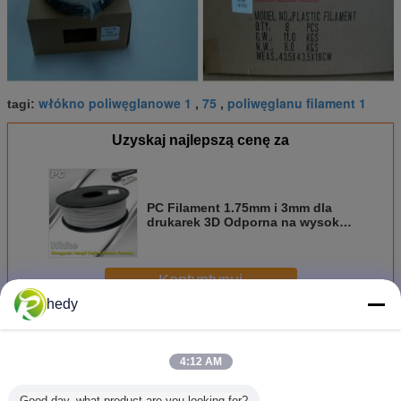
włókno poliwęglanowe 1
75
poliwęglanu filament 1
tagi:
,
,
Uzyskaj najlepszą cenę za
PC Filament 1.75mm i 3mm dla
drukarek 3D Odporna na wysoką
temperaturę
Kontyntynuj
hedy
Filament do drukarki 3D na PC
Jeszcze
4:12 AM
Good day, what product are you looking for?