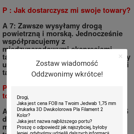
P
: Jak dostarczysz mi swoje towary?
A 7: Zawsze wysyłamy drogą
powietrzną i morską.
Jednocześnie
współpracujemy z
międzynarodowymi ekspresjami,
takimi jak DHL, UPS, FedEx, TNT, aby
umożliwić naszym klientom szybkie i
Zostaw wiadomość
tanie zakupy.
Oddzwonimy wkrótce!
P
8
: Jak długo będę otrzymywał
towary?
A 8: 5-7 dni na transport lotniczy, 3-5
dni w przypadku ekspresów
międzynarodowych.
20-40 dni na