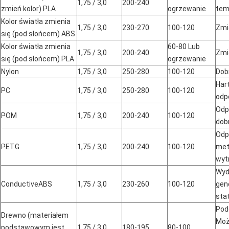
1,75 / 3,0
200-240
zmień kolor) PLA
ogrzewanie
tem
Kolor światła zmienia
1,75 / 3,0
230-270
100-120
Zmi
się (pod słońcem) ABS
Kolor światła zmienia
60-80 Lub
1,75 / 3,0
200-240
Zmi
się (pod słońcem) PLA
ogrzewanie
Nylon
1,75 / 3,0
250-280
100-120
Dob
Har
PC
1,75 / 3,0
250-280
100-120
odp
Odp
POM
1,75 / 3,0
200-240
100-120
dob
Odp
PETG
1,75 / 3,0
200-240
100-120
meta
wyt
Wyd
ConductiveABS
1,75 / 3,0
230-260
100-120
ge
sta
Pod
Drewno (materiałem
Moż
podstawowym jest
1,75 / 3,0
180-195
80-100