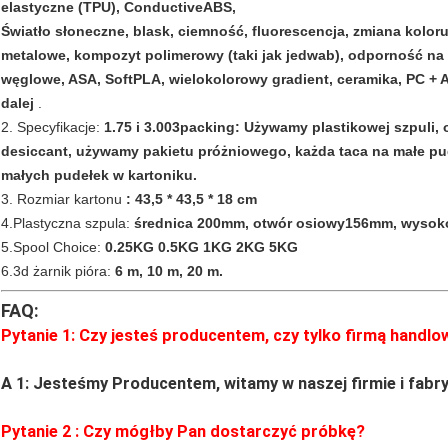
elastyczne (TPU), ConductiveABS,
Światło słoneczne, blask, ciemność, fluorescencja, zmiana kolor
metalowe, kompozyt polimerowy (taki jak jedwab), odporność n
węglowe, ASA, SoftPLA, wielokolorowy gradient, ceramika, PC + 
dalej
.
2. Specyfikacje:
1.75 i 3.003packing: Używamy plastikowej szpuli,
desiccant, używamy pakietu próżniowego, każda taca na małe pude
małych pudełek w kartoniku.
3. Rozmiar kartonu
: 43,5 * 43,5 * 18 cm
4.Plastyczna szpula:
średnica 200mm, otwór osiowy156mm, wysok
5.Spool Choice:
0.25KG 0.5KG 1KG 2KG 5KG
6.3d żarnik pióra:
6 m, 10 m, 20 m.
FAQ:
Pytanie 1: Czy jesteś producentem, czy tylko firmą handlo
A 1: Jesteśmy Producentem, witamy w naszej firmie i fabry
Pytanie
2
: Czy mógłby Pan dostarczyć próbkę?