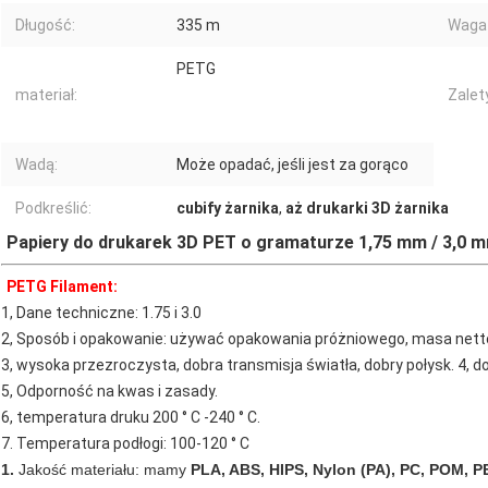
Długość:
335 m
Waga 
PETG
materiał:
Zalet
Wadą:
Może opadać, jeśli jest za gorąco
Podkreślić:
cubify żarnika
,
aż drukarki 3D żarnika
Papiery do drukarek 3D PET o gramaturze 1,75 mm / 3,0 
PETG Filament:
1, Dane techniczne: 1.75 i 3.0
2, Sposób i opakowanie: używać opakowania próżniowego, masa netto
3, wysoka przezroczysta, dobra transmisja światła, dobry połysk. 4, 
5, Odporność na kwas i zasady.
6, temperatura druku 200 ° C -240 ° C.
7. Temperatura podłogi: 100-120 ° C
1.
Jakość materiału: mamy
PLA, ABS, HIPS, Nylon (PA), PC, POM, 