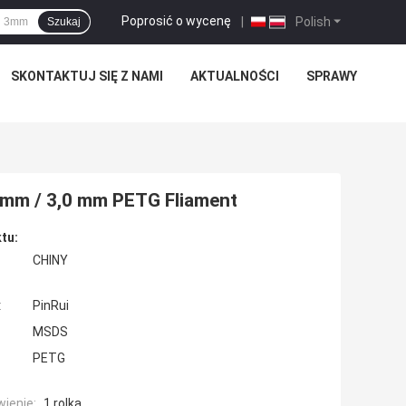
Poprosić o wycenę
|
Polish
Szukaj
SKONTAKTUJ SIĘ Z NAMI
AKTUALNOŚCI
SPRAWY
 mm / 3,0 mm PETG Fliament
tu:
CHINY
:
PinRui
MSDS
PETG
ienie:
1 rolka