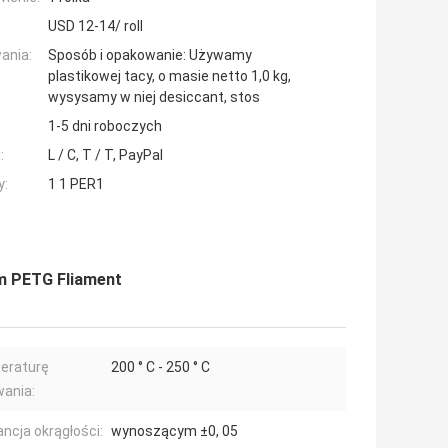
USD 12-14/ roll
ania:
Sposób i opakowanie: Używamy
plastikowej tacy, o masie netto 1,0 kg,
wysysamy w niej desiccant, stos
1-5 dni roboczych
:
L / C, T / T, PayPal
y:
1 1 PER1
mm PETG Fliament
eraturę
200 ° C - 250 ° C
ania:
ancja okrągłości:
wynoszącym ±0, 05