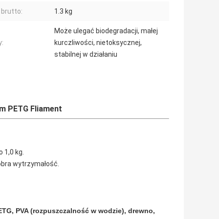
brutto:
1.3 kg
Może ulegać biodegradacji, małej
y:
kurczliwości, nietoksycznej,
stabilnej w działaniu
mm PETG Fliament
 1,0 kg.
dobra wytrzymałość.
PETG, PVA (rozpuszczalność w wodzie), drewno,