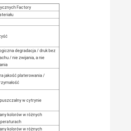
rycznych Factory
teriału
zyść
logiczna degradacja / druk bez
chu / nie zwijania, a nie
ania
ra jakość platerowania /
rzymałość
puszczalny w cytrynie
any kolorów w różnych
peraturach
any kolorów w różnych