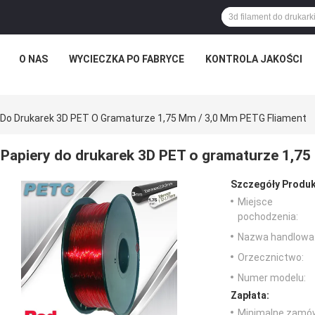
O NAS
WYCIECZKA PO FABRYCE
KONTROLA JAKOŚCI
 Do Drukarek 3D PET O Gramaturze 1,75 Mm / 3,0 Mm PETG Fliament
Papiery do drukarek 3D PET o gramaturze 1,75
Szczegóły Produk
Miejsce
pochodzenia:
Nazwa handlowa
Orzecznictwo:
Numer modelu:
Zapłata:
Minimalne zamów