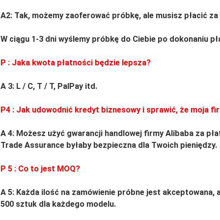
A2: Tak, możemy zaoferować próbkę, ale musisz płacić za
W ciągu 1-3 dni wyślemy próbkę do Ciebie po dokonaniu pł
P
: Jaka kwota płatności będzie lepsza?
A 3: L / C, T / T, PalPay itd.
P4
: Jak udowodnić kredyt biznesowy i sprawić, że moja fi
A 4: Możesz użyć gwarancji handlowej firmy Alibaba za pła
Trade Assurance byłaby bezpieczna dla Twoich pieniędzy.
P
5
: Co to jest MOQ?
A 5: Każda ilość na zamówienie próbne jest akceptowana,
500 sztuk dla każdego modelu.