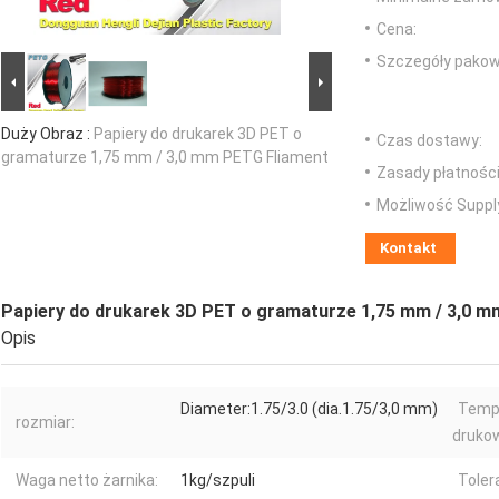
Cena:
Szczegóły pakow
Duży Obraz :
Papiery do drukarek 3D PET o
Czas dostawy:
gramaturze 1,75 mm / 3,0 mm PETG Fliament
Zasady płatności
Możliwość Suppl
Kontakt
Papiery do drukarek 3D PET o gramaturze 1,75 mm / 3,0 
Opis
Diameter:1.75/3.0 (dia.1.75/3,0 mm)
Temp
rozmiar:
drukow
Waga netto żarnika:
1kg/szpuli
Toler