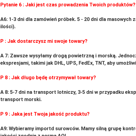
Pytanie
6
: Jaki jest czas prowadzenia Twoich produktów?
A6: 1-3 dni dla zamówień próbek.
5
-
20
dni dla masowych z
ilości).
P
: Jak dostarczysz mi swoje towary?
A 7: Zawsze wysyłamy drogą powietrzną i morską.
Jednoc
ekspresjami, takimi jak DHL, UPS, FedEx, TNT, aby umożliwi
P
8
: Jak długo będę otrzymywał towary?
A 8: 5-7 dni na transport lotniczy, 3-5 dni w przypadku e
transport morski.
P
9
: Jaka jest Twoja jakość produktu?
A9:
Wybieramy importd surowców.
Mamy silną grupę kontr
jakości zgodnie z normą AQL.