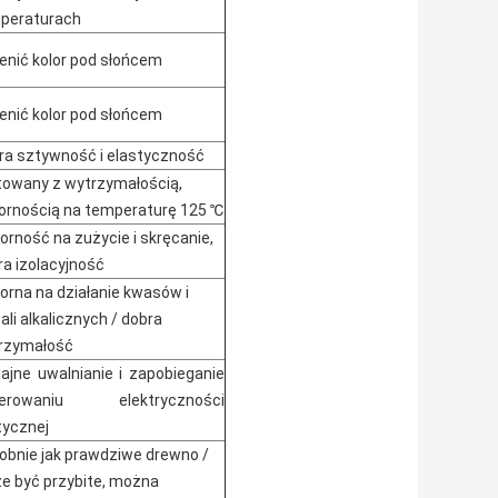
peraturach
enić kolor pod słońcem
enić kolor pod słońcem
ra sztywność i elastyczność
towany z wytrzymałością,
ornością na temperaturę 125 ℃
orność na zużycie i skręcanie,
ra izolacyjność
orna na działanie kwasów i
li alkalicznych / dobra
rzymałość
ajne uwalnianie i zapobieganie
nerowaniu elektryczności
tycznej
obnie jak prawdziwe drewno /
e być przybite, można