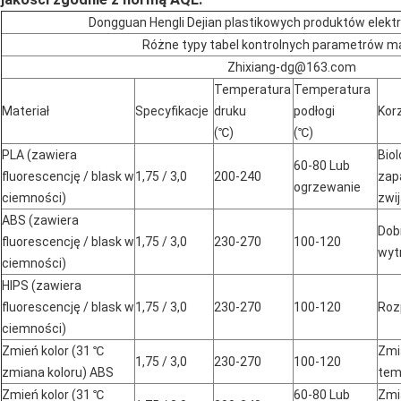
Dongguan Hengli Dejian plastikowych produktów elekt
Różne typy tabel kontrolnych parametrów ma
Zhixiang-dg@163.com
Temperatura
Temperatura
Materiał
Specyfikacje
druku
podłogi
Kor
(℃)
(℃)
PLA (zawiera
Bio
60-80 Lub
fluorescencję / blask w
1,75 / 3,0
200-240
zapa
ogrzewanie
ciemności)
zwij
ABS (zawiera
Dob
fluorescencję / blask w
1,75 / 3,0
230-270
100-120
wyt
ciemności)
HIPS (zawiera
fluorescencję / blask w
1,75 / 3,0
230-270
100-120
Roz
ciemności)
Zmień kolor (31 ℃
Zmi
1,75 / 3,0
230-270
100-120
zmiana koloru) ABS
tem
Zmień kolor (31 ℃
60-80 Lub
Zmi