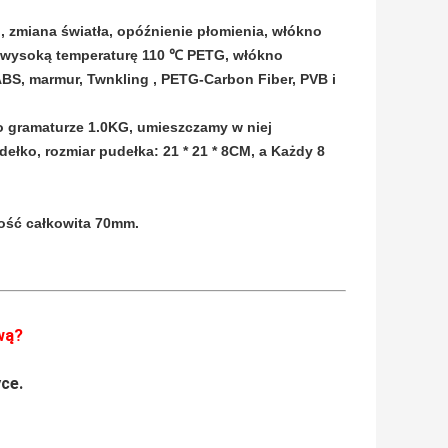
u, zmiana światła, opóźnienie płomienia, włókno
a wysoką temperaturę 110 ℃ PETG, włókno
ABS, marmur, Twnkling , PETG-Carbon Fiber, PVB i
 o gramaturze 1.0KG, umieszczamy w niej
łko, rozmiar pudełka: 21 * 21 * 8CM, a Każdy 8
ość całkowita 70mm.
wą?
ce.