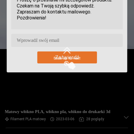
Zatwierdź
Matowy włókno PLA, włókno pla, włókno do drukarki 3d
Filament PLA matowy
2023-03-06
28 poglądy