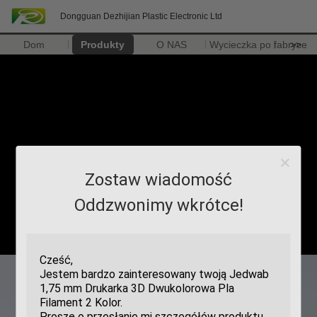
Dongguan Dezhijian Plastic Electronic Ltd
Dom
Produkty
O NAS
Wycieczka po fabryce
>>
Zostaw wiadomość
Oddzwonimy wkrótce!