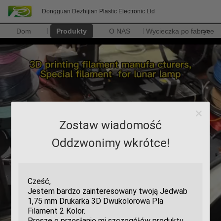
Dongguan Dezhijian Plastic Electronic Ltd
Dom
Produkty
O NAS
Wycieczka po fabryce
>>
Zostaw wiadomość
Oddzwonimy wkrótce!