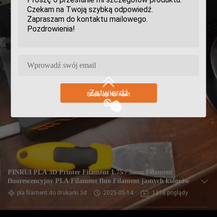
Zatwierdź
PINRUI PLA 3D Printer Filament 1.75 / 3mm Filament
fluorescencyjny PLA Filament fluo Filament jasnych kolorów
pla filament do drukarki 3d
2025-05-14
1318 poglądy