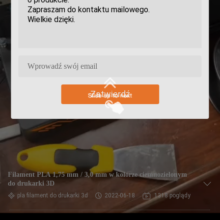
Zatwierdź
Filament PLA 1,75 mm / 3,0 mm w kolorze ciemnozielonym
do drukarki 3D
pla filament do drukarki 3d
2022-06-18
1318 poglądy