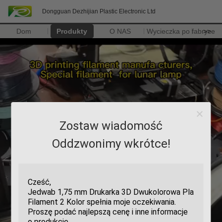
Dongguan Dezhijian Plastic Electronic Ltd
Dom
Produkty
O NAS
Wycieczka po fabryce
>>
Zostaw wiadomość
Oddzwonimy wkrótce!